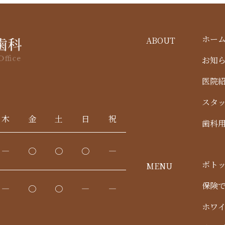
ホー
ABOUT
お知
医院
スタ
木
金
土
日
祝
歯科用
―
〇
〇
〇
―
ボト
MENU
保険
―
〇
〇
―
―
ホワ