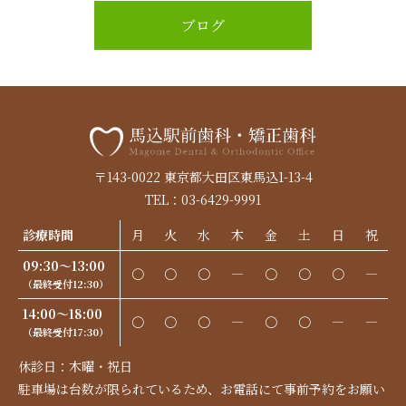
ブログ
〒143-0022 東京都大田区東馬込1-13-4
TEL：03-6429-9991
診療時間
月
火
水
木
金
土
日
祝
09:30～13:00
〇
〇
〇
―
〇
〇
〇
―
（最終受付12:30）
14:00～18:00
〇
〇
〇
―
〇
〇
―
―
（最終受付17:30）
休診日：木曜・祝日
駐車場は台数が限られているため、お電話にて事前予約をお願い